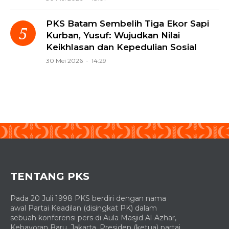
PKS Batam Sembelih Tiga Ekor Sapi
Kurban, Yusuf: Wujudkan Nilai
Keikhlasan dan Kepedulian Sosial
30 Mei 2026 - 14:29
TENTANG PKS
Pada 20 Juli 1998 PKS berdiri dengan nama
awal Partai Keadilan (disingkat PK) dalam
sebuah konferensi pers di Aula Masjid Al-Azhar,
Kebayoran Baru, Jakarta. Presiden (ketua) partai