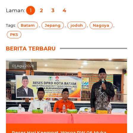
Laman:
1
2
3
4
Tags:
Batam
,
Jepang
,
jodoh
,
Nagoya
,
PKS
BERITA TERBARU
01 Agu 2026
Reses Hari Keempat, Warga RW 06 Muka