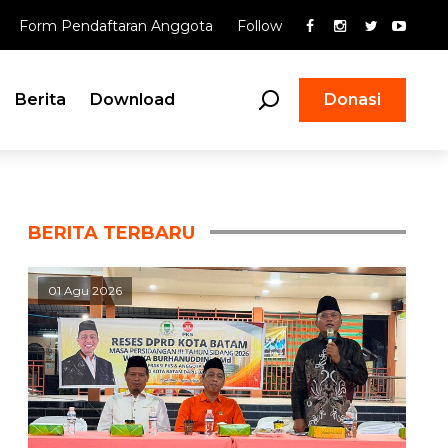
Form Pendaftaran Anggota
Follow
Berita
Download
Donasi
BERITA TERBARU
01 Agu 2026