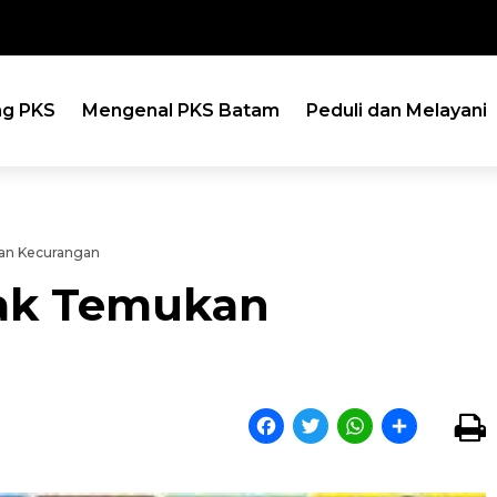
ng PKS
Mengenal PKS Batam
Peduli dan Melayani
n Kecurangan
ak Temukan
Facebook
Twitter
WhatsApp
Share