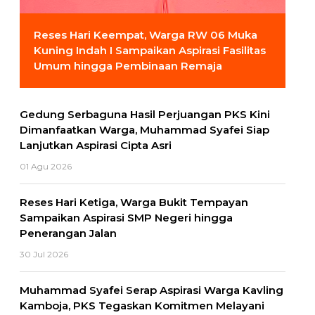
Reses Hari Keempat, Warga RW 06 Muka
Kuning Indah I Sampaikan Aspirasi Fasilitas
Umum hingga Pembinaan Remaja
Gedung Serbaguna Hasil Perjuangan PKS Kini
Dimanfaatkan Warga, Muhammad Syafei Siap
Lanjutkan Aspirasi Cipta Asri
01 Agu 2026
Reses Hari Ketiga, Warga Bukit Tempayan
Sampaikan Aspirasi SMP Negeri hingga
Penerangan Jalan
30 Jul 2026
Muhammad Syafei Serap Aspirasi Warga Kavling
Kamboja, PKS Tegaskan Komitmen Melayani