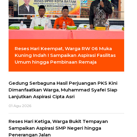
Reses Hari Keempat, Warga RW 06 Muka
Kuning Indah I Sampaikan Aspirasi Fasilitas
Umum hingga Pembinaan Remaja
Gedung Serbaguna Hasil Perjuangan PKS Kini
Dimanfaatkan Warga, Muhammad Syafei Siap
Lanjutkan Aspirasi Cipta Asri
01 Agu 2026
Reses Hari Ketiga, Warga Bukit Tempayan
Sampaikan Aspirasi SMP Negeri hingga
Penerangan Jalan