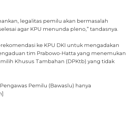
ankan, legalitas pemilu akan bermasalah
selesai agar KPU menunda pleno,” tandasnya.
a merekomendasi ke KPU DKI untuk mengadakan
s pengaduan tim Prabowo-Hatta yang menemukan
Pemilih Khusus Tambahan (DPKtb) yang tidak
n Pengawas Pemilu (Bawaslu) hanya
h]