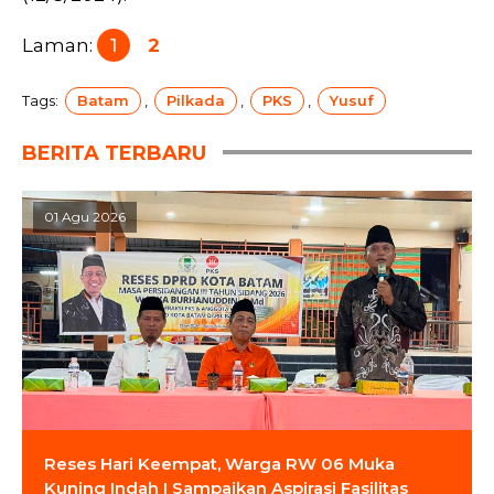
Laman:
1
2
Tags:
Batam
,
Pilkada
,
PKS
,
Yusuf
BERITA TERBARU
01 Agu 2026
Reses Hari Keempat, Warga RW 06 Muka
Kuning Indah I Sampaikan Aspirasi Fasilitas