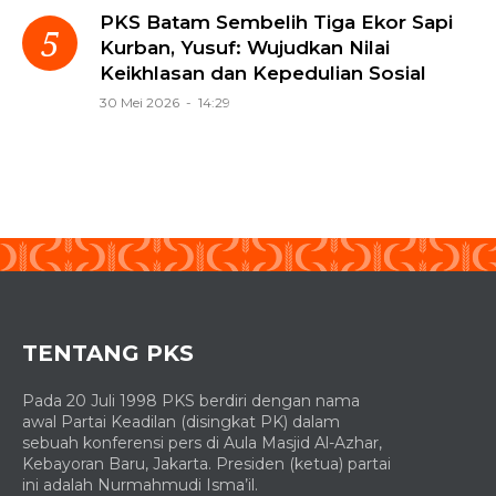
PKS Batam Sembelih Tiga Ekor Sapi
Kurban, Yusuf: Wujudkan Nilai
Keikhlasan dan Kepedulian Sosial
30 Mei 2026 - 14:29
TENTANG PKS
Pada 20 Juli 1998 PKS berdiri dengan nama
awal Partai Keadilan (disingkat PK) dalam
sebuah konferensi pers di Aula Masjid Al-Azhar,
Kebayoran Baru, Jakarta. Presiden (ketua) partai
ini adalah Nurmahmudi Isma’il.