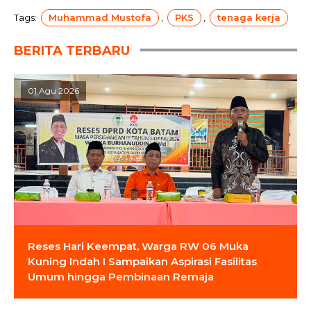
Tags:
Muhammad Mustofa
,
PKS
,
tenaga kerja
BERITA TERBARU
01 Agu 2026
Reses Hari Keempat, Warga RW 06 Muka
Kuning Indah I Sampaikan Aspirasi Fasilitas
Umum hingga Pembinaan Remaja