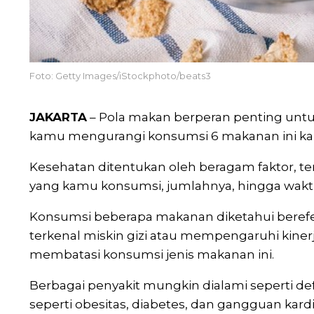
Foto: Getty Images/iStockphoto/beats3
JAKARTA
– Pola makan berperan penting unt
kamu mengurangi konsumsi 6 makanan ini kar
Kesehatan ditentukan oleh beragam faktor, t
yang kamu konsumsi, jumlahnya, hingga wa
Konsumsi beberapa makanan diketahui berefe
terkenal miskin gizi atau mempengaruhi kine
membatasi konsumsi jenis makanan ini.
Berbagai penyakit mungkin dialami seperti defis
seperti obesitas, diabetes, dan gangguan kar