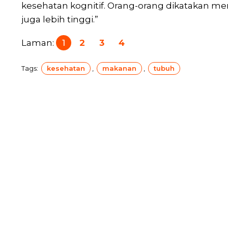
kesehatan kognitif. Orang-orang dikatakan me
juga lebih tinggi.”
Laman:
1
2
3
4
Tags:
kesehatan
,
makanan
,
tubuh