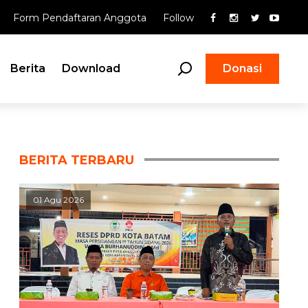
Form Pendaftaran Anggota
Follow
Berita
Download
Donasi
BERITA TERBARU
01 Agu 2026