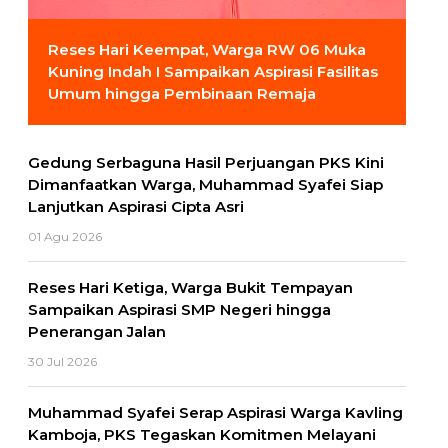
Reses Hari Keempat, Warga RW 06 Muka
Kuning Indah I Sampaikan Aspirasi Fasilitas
Umum hingga Pembinaan Remaja
Gedung Serbaguna Hasil Perjuangan PKS Kini
Dimanfaatkan Warga, Muhammad Syafei Siap
Lanjutkan Aspirasi Cipta Asri
01 Agu 2026
Reses Hari Ketiga, Warga Bukit Tempayan
Sampaikan Aspirasi SMP Negeri hingga
Penerangan Jalan
30 Jul 2026
Muhammad Syafei Serap Aspirasi Warga Kavling
Kamboja, PKS Tegaskan Komitmen Melayani