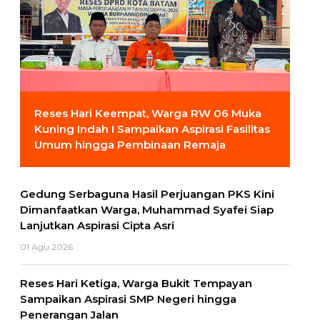
Reses Hari Keempat, Warga RW 06 Muka
Kuning Indah I Sampaikan Aspirasi Fasilitas
Umum hingga Pembinaan Remaja
Gedung Serbaguna Hasil Perjuangan PKS Kini
Dimanfaatkan Warga, Muhammad Syafei Siap
Lanjutkan Aspirasi Cipta Asri
01 Agu 2026
Reses Hari Ketiga, Warga Bukit Tempayan
Sampaikan Aspirasi SMP Negeri hingga
Penerangan Jalan