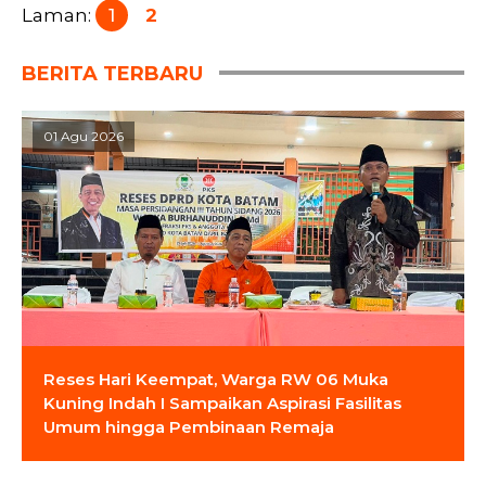
Laman:
1
2
BERITA TERBARU
01 Agu 2026
Reses Hari Keempat, Warga RW 06 Muka
Kuning Indah I Sampaikan Aspirasi Fasilitas
Umum hingga Pembinaan Remaja